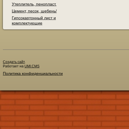
Утеплитель, пенопласт.
Цемент, песок, щебень/
Гипсокартонный лист и
комплектующие
Создать сайт
.
Работает на
UMI.CMS
Политика конфиденциальности