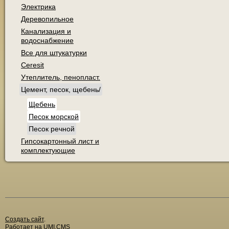
Электрика
Деревопильное
Канализация и
водоснабжение
Все для штукатурки
Ceresit
Утеплитель, пенопласт.
Цемент, песок, щебень/
Щебень
Песок морской
Песок речной
Гипсокартонный лист и
комплектующие
Создать сайт
.
Работает на
UMI.CMS